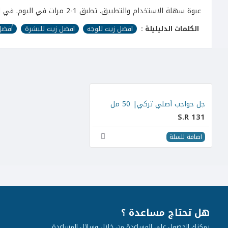
عبوة سهلة الاستخدام والتطبيق. تطبق 1-2 مرات في اليوم. في المساء ، يمكنك تحقيق أقصى قدر من التأثير من خلال استخدامه مع كريم محيط العين من عارف أوغلو
الكلمات الدليليلة :
افضل زيت للوجه
افضل زيت للبشرة
أفضل
جل حواجب أصلي تركي| 50 مل
S.R 131
اضافة للسلة
هل تحتاج مساعدة ؟
يمكنك الحصول على المساعدة من خلال وسائل المساعدة