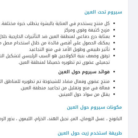
سيروم تحت العين
كل منتج يستخدم في العناية بالبشرة يتطلب خبرة مختلفة. 
مزيح كثيفة وقوي ومركز
بمثابة درع دفاعي لمنطقة العين ضد التأثيرات الخارجية خلال 
يمكنك الحصول على أقصى فائدة من خلال استخدام مصل محي
تأثير طبيعي وطويل الأمد في منع التجاعيد
ترقق وضعف بنية الكولاجين هو السبب الرئيسي لتشكيل التج
تجميلي عضوي تم تطويره خصيصًا لمنطقة العين.
فوائد سيروم حول العين
منتج عضوي وفعال مضاد للشيخوخة تم تطويره للمناطق ال
فعالة في منع وتقليل من تجاعيد منطقة العين.
يقلل من سواد حول العينين.
مكونات سيروم حول العين
البابونج ، عسل الرومان، المر، نجيل الهند، الخزام، الليمون ، بذور الرمان ، جوز الهند ،
طريقة استخدم زيت حول العين