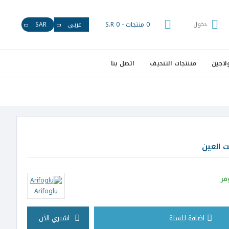
دخول
0 منتجات - S.R 0
عربي
SAR
لاجين
مننتجات التنحيف
اتصل بنا
 العين
فر
Arifoglu
اضافة للسلة
اشتري الآن