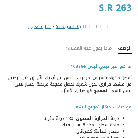
S.R 263
(0 التقييمات)
-
كتابة تعليق
الوصف
ماذا يقول عنه العملاء؟
ما هو فير بيبي ليس C338e؟
أفضل مكواة شعر فير من بيبي ليس بين أيديكِ الآن. إن كنتِ تبحثين
عن
مشط حراري
يحول شعرك لخصل مموجة عريضة، جهاز بيبي
ليس للشعر
المموج
هو خياركِ الأمثل.
مواصفات جهاز تمويج الشعر:
درجة
الحرارة القصوى
: 180 درجة مئوية.
مادة سطح المكواة:
سيراميك
.
مصدر الطاقة: كهربائي.
نوع الشعر:
مموج
كيرلي.