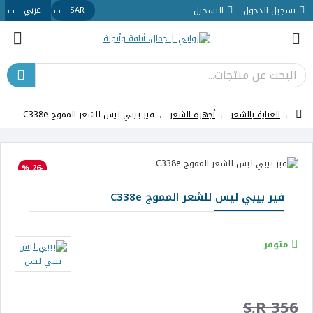
تسجيل الدخول
التسجيل
SAR
عربي
العناية بالشعر
أجهزة الشعر
فير بيبي ليس للشعر المموج C338e
-26 %
فير بيبي ليس للشعر المموج C338e
متوفر
بيبي ليس
S.R 356