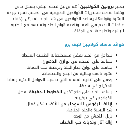
يعتبر
بروتين الكولاجين
أهم بروتين لصحة البشرة بشكل خاص
وكلما نقصت مستويات الكولاجين الطبيعية في الجسم، تسوء جودة
البشرة وقوامها. يساعد الكولاجين في شد الجلد المترهل لإخفاء
علامات التقدم في العمر وتنعيم قوام الجلد وتمليسه مع ترطيبه
للبشرة وتخليصها من الجفاف.
فوائد ماسك كولاجين لايف برو
يتداخل مع الجلد بفضل مستخلصاته الطينية النشطة.
يساعد على التحكم في ت
وازن الدهون
.
يحافظ على توازن جدار الجلد وترطيبه تحت الحماية.
بشرة ناعمة وخالية من البقع والتصبغات.
يعمل على تنقية المسام التي تتسبب العوامل البيئية وبقايا
المكياج في سدها.
يساعد الجلد على منع تكون
الخطوط الدقيقة
بفضل
الكولاجين في تركيبته.
إزالة الرؤوس السوداء من الأنف
بشكل فعال.
شد البشرة والجلد المترهل.
يزيل
النمش
من الوجه.
إزالة
آثار وندبات حب الشباب
.