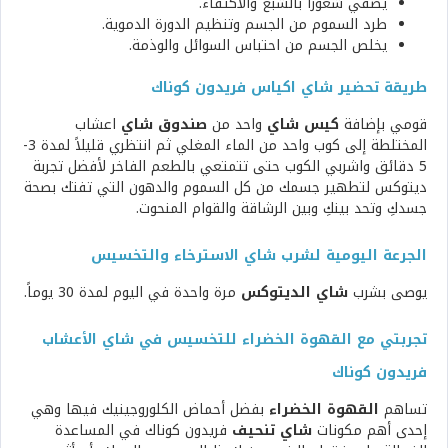
يضفي شعوراً بالشبع والاكتفاء.
طرد السموم من الجسم وتنظيم الدورة الدموية.
يخلص الجسم من احتباس السوائل والوذمة.
طريقة تحضير شاي اكياس فريدون كوناك
قومي بإضافة
كيس شاي
واحد من
صندوق شاي
اعشاب
المختلطة إلى كوب واحد من الماء المغلي ثم انتظري قليلاً لمدة 3-
5 دقائق واشربي الكوب حتى تتمتعي بالطعم الفاخر لأفضل تجربة
ديتوكس لتطهير جسمك من كل السموم والدهون التي تفتك بصحة
جسدكِ وتحد بينكِ وبين الرشاقة والقوام المنحوت.
الجرعة اليومية لشرب شاي الاسترخاء والتخسيس
يوصى بشرب
شاي الديتوكس
مرة واحدة في اليوم لمدة 30 يوماً.
تجربتي مع القهوة الخضراء للتخسيس في شاي الأعشاب
فريدون كوناك
تساهم
القهوة الخضراء
بفضل أحماض الكلوروجينيك فيها وهي
إحدى أهم مكونات
شاي تنحيف
فريدون كوناك في المساعدة