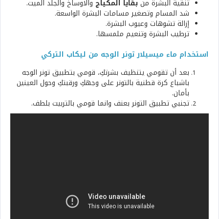
تنقية البشرة من
بقايا المكياج
والاوساخ والجلد الميت.
شد المسام وتصغير مسامات البشرة الواسعة.
إزالة تشوهات وعيوب البشرة.
ترطيب البشرة وتنعيم ملمسها.
استخدام ماء ميسيلار تونر الوجه من ليكاب التركي
بعد أن تقومي يتنظيف بشرتكِ، قومي بتطبيق تونر الوجه
باشباع كرة قطنية بالتونر على وجهكِ ورقبتكِ وحول العينين
بأمان.
تجنبي تطبيق التونر بعنف وانما قومي بالتربيت بلطف.