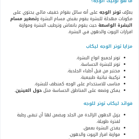
ما هو تونيك الوجه؟
يعرّف
تونر الوجه
على أنه سائل بقوام خفيف مائي يحتوي على
مكونات مهدئة للبشرة يقوم بقبض مسام البشرة و
تصغير مسام
البشرة الواسعة
حيث يقوم بانعاش وترطيب البشرة وموازنة
افرازات الزيوت والدهون في البشرة.
مزايا تونر الوجه ليكاب
تونر لجميع انواع البشرة.
تونر للبشرة الحساسة.
مختبر من قبل أطباء الجلدية.
تركيبة نباتية طبيعية.
مناسب للاستخدام على الوجه كمنظف للبشرة.
يمكن وضعه على المناطق الحساسة مثل
حول العينين
.
فوائد ليكاب تونر للوجه
يزيل الدهون الزائدة من الجلد ويضمن لها أن تبقى رطبة
لفترة طويلة.
يغذي البشرة بعمق.
موازنة افراز الزيوت والدهون.