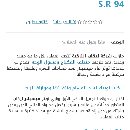
S.R 94
(0 التقييمات)
-
كتابة تعليق
الوصف
ماذا يقول عنه العملاء؟
مازالت
شركة ليكاب التركية
تتحف العملاء بكل ما هو مفيد
وجديد، بعد طرحها
منظف المكياج وغسول الوجه
، تقدم لكِ
جديدها
تونر ماء ميسيلار
لشد مسامات البشرة وغلقها وتنقيتها
بتركيبة مواد نشطة وفعالة.
ليكيب تونيك لشد المسام وتنقيتها وموازنة الزيت
اختار لكِ موقع التجميل التركي الأول روابي
تونر ميسيلار
ليكاب
المتطور جداً لأفضل عناية ببشرتكِ بفضل محتواه المائي الذي يغذي
بشرتكِ من دون إلحاقه ضرر بسطح البشرة مع فوائد كثيرة بشهادة
مئات العملاء.