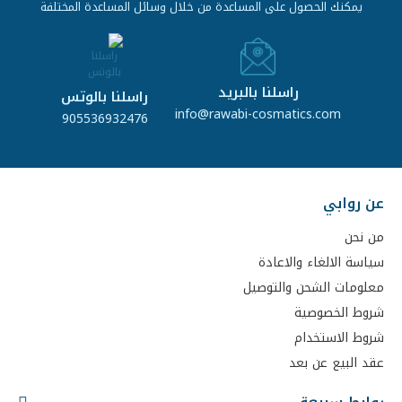
يمكنك الحصول على المساعدة من خلال وسائل المساعدة المختلفة
راسلنا بالبريد
راسلنا بالوتس
info@rawabi-cosmatics.com
905536932476
عن روابي
من نحن
سياسة الالغاء والاعادة
معلومات الشحن والتوصيل
شروط الخصوصية
شروط الاستخدام
عقد البيع عن بعد