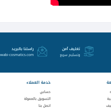
تغليف آمن
راسلنا بالبريد
وتسليم سريع
awabi-cosmatics.com
عة
خدمة العملاء
حسابي
ية
التسويق بالعمولة
يف
اتصل بنا