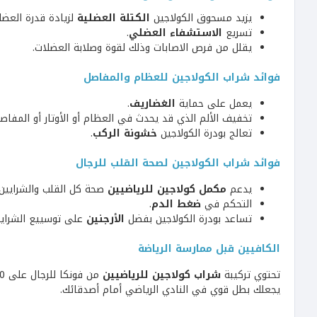
يزيد مسحوق الكولاجين
الكتلة العضلية
لزيادة قدرة العضل
تسريع
الاستشفاء العضلي
.
يقلل من فرص الاصابات وذلك لقوة وصلابة العضلات.
فوائد شراب الكولاجين للعظام والمفاصل
يعمل على حماية
الغضاريف
.
تخفيف الألم الذي قد يحدث في العظام أو الأوتار أو المفاصل 
تعالج بودرة الكولاجين
خشونة الركب
.
فوائد شراب الكولاجين لصحة القلب للرجال
يدعم
مكمل كولاجين للرياضيين
صحة كل القلب والشرايين و
التحكم في
ضغط الدم
.
تساعد بودرة الكولاجين بفضل
الأرجنين
على توسييع الشراي
الكافيين قبل ممارسة الرياضة
تحتوي تركيبة
شراب كولاجين للرياضيين
من فونكا للرجال على 100 مغ كافيين لكل حصة، حيث من الضروري جداً تناول كمية من
يجعلك بطل قوي في النادي الرياضي أمام أصدقائك.