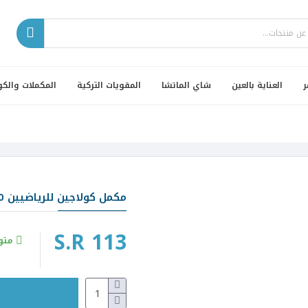
ر
العناية بالعين
شاي الماتشا
المقويات التركية
المكملات والكو
مكمل كولاجين للرياضيين 250 غرام
S.R 113
متو