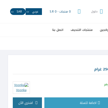
دخول
0 منتجات - S.R 0
عربي
SAR
لاجين
مننتجات التنحيف
اتصل بنا
فر
Voonka
اضافة للسلة
اشتري الآن