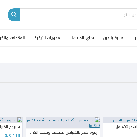
ر
العناية بالعين
شاي الماتشا
المقويات التركية
المكملات والكو
 400 مل
سيروم الكيراتي
رغوة شعر بالكيراتين لتصفيف وتثبيت الشعر 250 مل
S.R 113