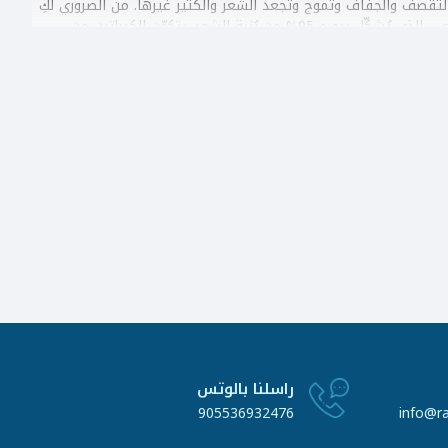
التقصف والجفاف وتموج وتجعد الشعر والكثير غيرها. من الضروري لكِ
سيدتي أن تعلمي بأن البروتين يعمل على إعادة بناء الشعر من خلال دعم بروتين الكيراتين الطبيعي الذي يُشكّل بدوره 95% من بُنية الشعر. يتكوّن الكيراتين من
ارسات المغلوطة التي نقوم بها أو التعرض للعوامل البيئية
 قاسية على الشعر توجد في معظم أنواع الشامبو الموجودة في
ات التي تحدث بسبب نقص الأحماض الأمينية المُهمّة في نمو الشعر
صبح خالياً من التجعدات والعقد.
راسلنا بالوتس
905536932476
info@r