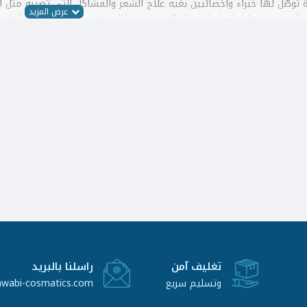
 توصّل لها خبراء واخصائيين بغية علاج الشعر والمشاكل التي تصيبه مثل 
ي ترتبط مع بعضها البعض لتشكيل سلاسل يمكن أن تتفكك وتتأثر بفعل المم
راً أساسياً في إلحاق الضرر بصحة شعر الانسان.
ان مستوى الكيراتين في الشعر؟
 الشمس الحادة باستمرار وبشكل مباشر.
رياً إلى حرارة عالية من استشوار وسيراميك الشعر.
 يحتوي على مادة السلفات أو البارابين أو السيليكون وهي مواد كيماوية
ت المكونات الكيماوية.
نظام غذائي سيء وقلة واضطراب النوم.
الكيراتين
يراتين بدور أساسي فعال وحيوي جداً حيث يملأ الثغرات والفراغات والفجو
تساقطه، وبالتالي يقوم بروتين فرد الشعر بإصلاح الشعر وإعادة تشكيله لي
تغليف آمن
راسلنا بالبريد
 للشعر
وتسليم سريع
awabi-cosmatics.com
زيلي