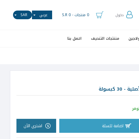
0 منتجات - S.R 0
عربي
SAR
دخول
لاجين
مننتجات التنحيف
اتصل بنا
30 كبسولة
وفر
اضافة للسلة
اشتري الآن