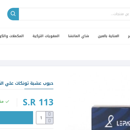
ر
العناية بالعين
شاي الماتشا
المقويات التركية
المكملات والكو
حبوب عشبة تونكات علي الأصلية - 
S.R 113
مت