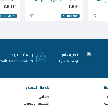
كبسولات الكولاجين البحري للبشرة والشعر والأظافر 40 كبسولة
كبسولات ديتوكس بالزنجبيل والكارنتين
S.R 131
S.R 94
اضافة للسلة
اضافة للسلة
تغليف آمن
راسلنا بالبريد
وتسليم سريع
awabi-cosmatics.com
عة
خدمة العملاء
حسابي
ية
التسويق بالعمولة