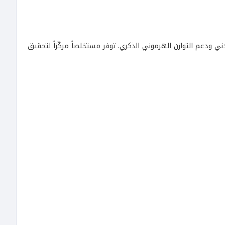
دني ودعم التوازن الهرموني الذكري. توفر مستخلصاً مركّزاً لتحقيق