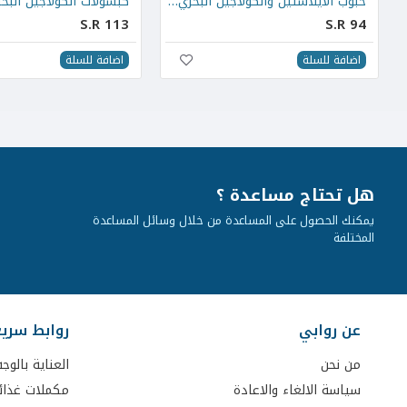
حبوب الايلاستين والكولاجين البحري 30 حبة
S.R 113
S.R 94
اضافة للسلة
اضافة للسلة
هل تحتاج مساعدة ؟
يمكنك الحصول على المساعدة من خلال وسائل المساعدة
المختلفة
عن روابي
روابط سري
من نحن
العناية بالوجه
سياسة الالغاء والاعادة
مكملات غذائ