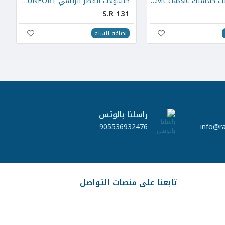
حبوب أرجيفيت كلاسيك Argivit classic
كبسولات الفطر الريشي İMUNFORT
S.R 131
اضافة للسلة
راسلنا بالوتس
905536932476
info@r
تابعنا على منصات التواصل