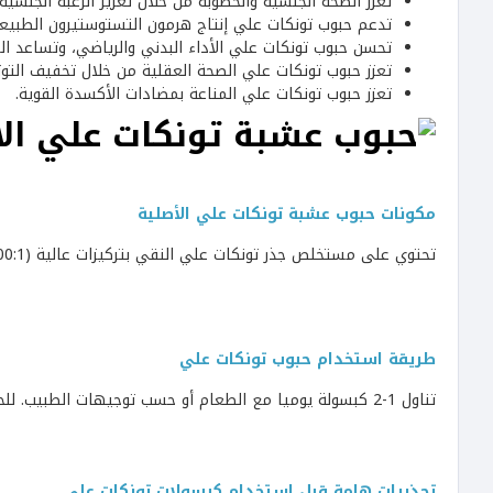
تعزز الصحة الجنسية والخصوبة من خلال تعزيز الرغبة الجنسية
تدعم حبوب تونكات علي إنتاج هرمون التستوستيرون الطبيعي
تحسن حبوب تونكات علي الأداء البدني والرياضي، وتساعد الر
تعزز حبوب تونكات علي الصحة العقلية من خلال تخفيف التوت
تعزز حبوب تونكات علي المناعة بمضادات الأكسدة القوية.
مكونات حبوب عشبة تونكات علي الأصلية
تحتوي على مستخلص جذر تونكات علي النقي بتركيزات عالية (200:1 أو 400:1) داخل كبسولات نباتية خالية من الجلوتين وخالية من المواد
طريقة استخدام حبوب تونكات علي
تناول 1-2 كبسولة يوميا مع الطعام أو حسب توجيهات الطبيب. للحصول على أفضل النتائج، استخدمه باستمرار جنبًا إلى جنب مع نظام غذائي متوازن.
تحذيرات هامة قبل استخدام كبسولات تونكات علي