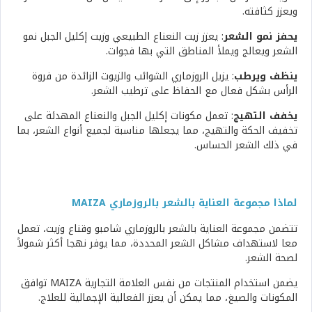
ويعزز كثافته.
يحفز نمو الشعر
: يعزز زيت النعناع الطبيعي وزيت إكليل الجبل نمو
الشعر ويعالج ويملأ المناطق التي بها فجوات.
ينظف ويرطب
: يزيل الروزماري الشوائب والزيوت الزائدة من فروة
الرأس بشكل فعال مع الحفاظ على ترطيب الشعر.
يخفف التهيج
: تعمل مكونات إكليل الجبل والنعناع المهدئة على
تخفيف الحكة والتهيج، مما يجعلها مناسبة لجميع أنواع الشعر، بما
في ذلك الشعر الحساس.
لماذا مجموعة العناية بالشعر بالروزماري MAIZA
تتضمن مجموعة العناية بالشعر بالروزماري شامبو وقناع وزيت، تعمل
معا لاستهداف مشاكل الشعر المحددة، مما يوفر نهجا أكثر شمولاً
لصحة الشعر.
يضمن استخدام المنتجات من نفس العلامة التجارية MAIZA توافق
المكونات والصيغ، مما يمكن أن يعزز الفعالية الإجمالية للعلاج.