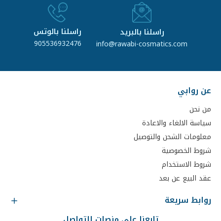
راسلنا بالوتس
راسلنا بالبريد
905536932476
info@rawabi-cosmatics.com
عن روابي
من نحن
سياسة الالغاء والاعادة
معلومات الشحن والتوصيل
شروط الخصوصية
شروط الاستخدام
عقد البيع عن بعد
روابط سريعة
تابعنا على منصات التواصل