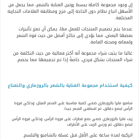
إن وجود مجموعة كاملة يبسط روتين العناية بالشعر، مما يجعل من
الأسهل اتباع نظام دون الحاجة إلى مزج ومطابقة العلامات التجارية
المختلفة.
عندما يتم تصميم المنتجات للعمل معًا، يمكن أن تعزز تأثيرات
بعضها البعض، مما يؤدي إلى نتائج أفضل من حيث قوة الشعر
ولمعانه وصحته العامة.
غالبا ما يثبت شراء مجموعة أنه أكثر فعالية من حيث التكلفة من
شراء المنتجات بشكل فردي، خاصةً إذا تم تجميعها معا بخصم.
كيفية استخدام مجموعة العناية بالشعر بالروزماري والنعناع
شامبو مايزا بالروزماري ضعي كمية مناسبة على الشعر المبلل، ودلكي فروة
الرأس لبضع دقائق، ثم اشطفي الشعر جيدا.
زيت مايزا بالروزماري ضعي بضع قطرات على فروة الرأس، ودلكي فروة الرأس
لبضع دقائق، ثم وزعي الزيت على الأطراف
اتركيه لمدة ساعة على الأقل قبل غسله بالشامبو والبلسم.