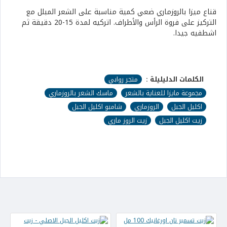
قناع ميزا بالروزماري ضعي كمية مناسبة على الشعر المبلل مع
التركيز على فروة الرأس والأطراف. اتركيه لمدة 15-20 دقيقة ثم
اشطفيه جيدا.
الكلمات الدليليلة :
متجر روابي
مجموعة مايزا للعناية بالشعر
ماسك الشعر بالروزماري
اكليل الجبل
الروزماري
شامبو اكليل الجبل
زيت اكليل الجبل
زيت الروز ماري