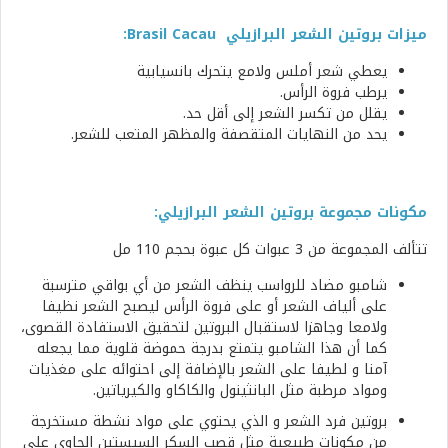
ميزات بروتين الشعر البرازيلي Brasil Cacau:
يعطي شعر أملس ولامع يتحرك بانسيابية
يرطب فروة الرأس.
يقلل من تكسر الشعر إلى أقل حد.
يحد من النهايات المتقصفة والمظهر المتعب للشعر.
مكونات مجموعة بروتين الشعر البرازيلي:
تتألف المجموعة من 3 عبوات كل عبوة بحجم 110 مل
شامبو مضاد للرواسب ينظف الشعر من أي بواقي مترسبة
على ألياف الشعر أو على فروة الرأس ليصبح الشعر نظيفا
ولامعا وجاهزا لاستقبال البروتين لتحقيق الاستفادة القصوى،
كما أن هذا الشامبو يتمتع بدرجة حموضة قلوية مما يجعله
آمنا و لطيفا على الشعر بالإضافة إلى احتوائه على مغذيات
ومواد مرطبة مثل البانثينول والكاكاو والكيرياتين.
بروتين فرد الشعر و الذي يحتوي على مواد نشطة مستخرجة
من مكونات طبيعية مثل قصب السكر السيستين الحاوي على