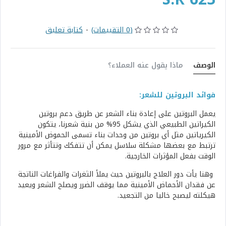
(0 التقييمات)
-
كتابة تعليق
الوصف
ماذا يقول عنه العملاء؟
فوائد البروتين للشعر:
يعمل البروتين على إعادة بناء الشعر عن طريق دعم بروتين
الكيراتين الطبيعي الذي يشكل 95% من بنية شعرنا، يتكون
الكيرياتين مثل أي بروتين من وحدات بناء تسمى الحموض الأمينية
ترتبط مع بعضها مشكلة سلاسل يمكن أن تتفكك وتتأثر مع مرور
الوقت بفعل المؤثرات الخارجية.
وهنا يأت دور العلاج بالبروتين حيث يملأ الثغرات والفراغات الناتجة
عن فقدان الأحماض الأمينية مما يوقف الضرر ويصلح الشعر ويعيد
هيكلته ليصبح خاليا من التجعيد.