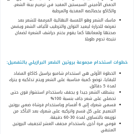
الحمض الأميني السيستين المفيد في ترميم بينة الشعر،
والكاكو بخصائصه المغذية والمرطبة
ماسك الشعر وهو اللمسة النهائية المرممة للشعر بعد
تعرضه للحرارة ليعيد التوازن والترطيب لألياف الشعر ويضمن
صحتها ولمعانها كما يقوم بختم حراشف الشعرة لضمان
نتيجة تدوم طويلا
خطوات استخدام مجموعة بروتين الشعر البرازيلي بالتفصيل:
الخطوة الأولى هي استخدام شامبو براسيل كاكاو المضاد
للبقايا، توضع كمية مناسبة على الشعر ويتم تدلكيه و يترك
لمدة 5 دقائق.
يشطف الشعر جيدا و يجفف باستخدام استشوار قوي حتى
تحصلي على شعر جاف بنسبة 100%
قسمي شعرك إلى 6 أقسام وباستخدام فرشاة ضعي بروتين
التنعيم على كل قسم واتركيه على شعرك بعد التأكد من
توزيعه بالتساوي لمدة 30-60 دقيقة.
قومي مرة أخرى باستخدام مجفف العشر لتجفيف البروتين
المتبقي