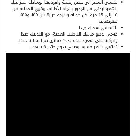
قسمي الشعر إلى خصل رفيعة وافرديها بوساطة سيراميك
الشعر، ابدئي من الجذور باتجاه الأطراف وكرري العملية من
10 إلى 15 مرة لكل خصلة وبدرجة حرارة بين 400 و480
فهرنهايت.
اشطفي شعرك جيدا
قومي بوضع ماسك الترطيب العميق مع التدليك جيدًا
واتركيه على شعرك مدة 5-10 دقائق ثم اغسليه جيدا.
تمتعي بشعر مفرود وصحي يدوم حتى 6 شهور.