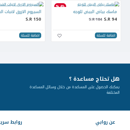
-49 %
ماسك بياض البيض للوجه
السيروم الازرق لانبات ال
S.R 150
S.R 94
S.R 184
اضافة للسلة
اضافة للسلة
هل تحتاج مساعدة ؟
يمكنك الحصول على المساعدة من خلال وسائل المساعدة
المختلفة
عن روابي
روابط سري