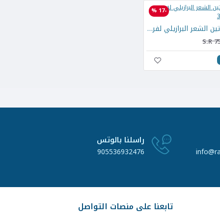
-17 %
مجموعة بروتين الشعر البرازيلي لفرد الشعر 110مل*3
S.R 7
راسلنا بالوتس
905536932476
info@r
تابعنا على منصات التواصل