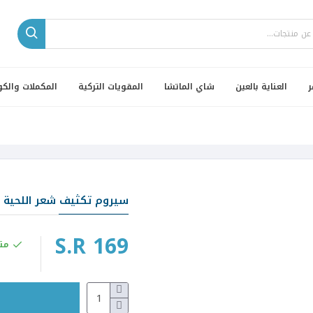
ر
العناية بالعين
شاي الماتشا
المقويات التركية
المكملات والكو
سيروم تكثيف شعر اللحية و
S.R 169
مت