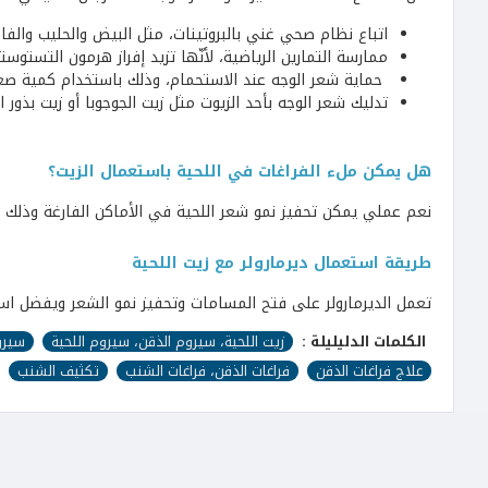
اتباع نظام صحي غني بالبروتينات، مثل البيض والحليب والفاص
ممارسة التمارين الرياضية، لأنّها تزيد إفراز هرمون التستوس
حماية شعر الوجه عند الاستحمام، وذلك باستخدام كمية صغي
تدليك شعر الوجه بأحد الزيوت مثل زيت الجوجوبا أو زيت بذور ا
هل يمكن ملء الفراغات في اللحية باستعمال الزيت؟
نعم عملي يمكن تحفيز نمو شعر اللحية في الأماكن الفارغة وذلك 
طريقة استعمال ديرمارولر مع زيت اللحية
تعمل الديرمارولر على فتح المسامات وتحفيز نمو الشعر ويفضل استعمالها 3 مرات أسبوعيا قبل تطبيق زيت الل
الكلمات الدليليلة :
زيت اللحية، سيروم الذقن، سيروم اللحية
سيرو
علاج فراغات الذقن
فراغات الذقن، فراغات الشنب
تكثيف الشنب