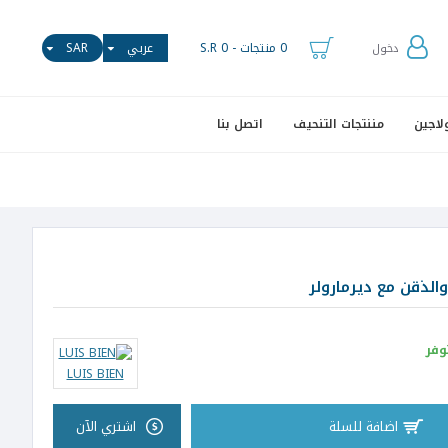
0 منتجات - S.R 0
عربي
SAR
دخول
لاجين
مننتجات التنحيف
اتصل بنا
الذقن مع ديرمارولر
وفر
LUIS BIEN
اضافة للسلة
اشتري الآن