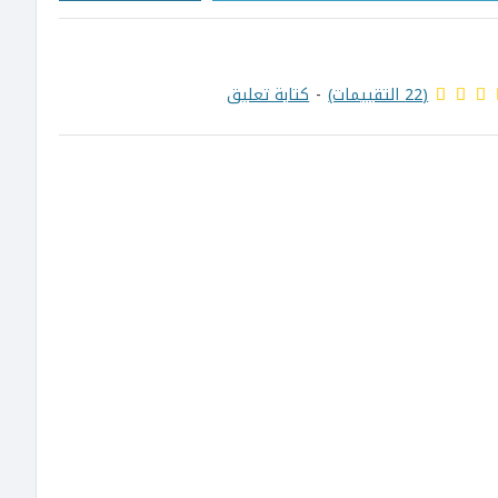
(22 التقييمات)
-
كتابة تعليق