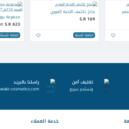
شعر
بخاخ تكثيف اللحية الفوري
S.R 169
S.R 623
50
اضافة للسلة
اضافة للسلة
تغليف آمن
راسلنا بالبريد
وتسليم سريع
awabi-cosmatics.com
عة
خدمة العملاء