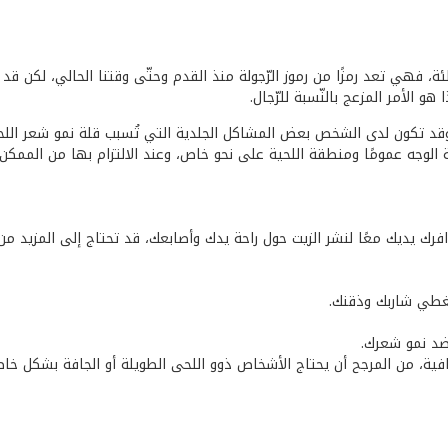
لئة، فهي تعد رمزًا من رموز الرّجولة منذ القدم وحتّى وقتنا الحالي، لكن 
 الأمر المزعج بالنّسبة للرّجال.
، وقد تكون لدى الشخص بعض المشاكل الجلدية التي تُسبب قلة نمو شعر اللح
لوجه عمومًا ومنطقة اللحية على نحو خاص، وعند الالتزام بها من الممكن ا
ك يديك معًا لنشر الزيت حول راحة يدك وأصابعك، قد تحتاج إلى المزيد من ا
تغطي شاربك وذقنك.
ضد نمو شعرك.
فية، من المرجح أن يحتاج الأشخاص ذوو اللحى الطويلة أو الجافة بشكل خاص