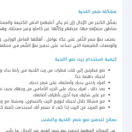
مشكلة شعر اللحية
يفضّل الكثير من الرّجال (إن لم يكن أغلبهم) الذقن الكثيفة والممت
مناطق متفرّقة مها، فتظهر وكأنّها غير كاملةٍ وغير ممتلئة، وهذا هو
يعتمد نموّ شعر الذّقن على عدّة عوامل ، أهمّها العامل الوراثي
والوصفات الطبيعية التي تساعد على تحفيز نموّ الشّعر في منطقة ا
كيفية استخدام زيت نمو اللحية
ضع قطرتين إلى ثلاث قطرات من زيت اللحية في راحة يدك وافر
لحيتك دهنية جدًا.
افرك راحتي يديك وأصابعك على شعر خديك.
بعد ذلك ، افرك يديك على الجزء الأمامي من وجهك بحيث 
مر على شاربك مرة أخرى بأطراف أصابعك.
مرر مشطًا خلال لحيتك لتوزيع الزيت بالتساوي، ومشط مع و
ضع المزيد من الزيت إذا كنت لا تشعر أنك استخدمت كمية كا
نصائح لتحفيز نمو شعر اللحية والشنب
من النصائح المهمة لتحفيز نمو شعر الوجه عند الرجال. ما يأتي