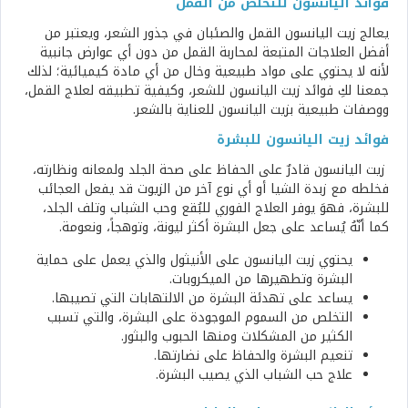
فوائد اليانسون للتخلص من القمل
يعالج زيت اليانسون القمل والصئبان في جذور الشعر، ويعتبر من
أفضل العلاجات المتبعة لمحاربة القمل من دون أي عوارض جانبية
لأنه لا يحتوي على مواد طبيعية وخال من أي مادة كيميائية؛ لذلك
جمعنا لكِ فوائد زيت اليانسون للشعر، وكيفية تطبيقه لعلاج القمل،
ووصفات طبيعية بزيت اليانسون للعناية بالشعر.
فوائد زيت اليانسون للبشرة
زيت اليانسون قادرٌ على الحفاظ على صحة الجلد ولمعانه ونظارته،
فخلطه مع زبدة الشيا أو أي نوع آخر من الزيوت قد يفعل العجائب
للبشرة، فهوَ يوفر العلاج الفوري للبُقع وحب الشباب وتلف الجلد،
كما أنّهُ يُساعد على جعل البشرة أكثر ليونة، وتوهجاً، ونعومة.
يحتوي زيت اليانسون على الأنيثول والذي يعمل على حماية
البشرة وتطهيرها من الميكروبات.
يساعد على تهدئة البشرة من الالتهابات التي تصيبها.
التخلص من السموم الموجودة على البشرة، والتي تسبب
الكثير من المشكلات ومنها الحبوب والبثور.
تنعيم البشرة والحفاظ على نضارتها.
علاج حب الشباب الذي يصيب البشرة.