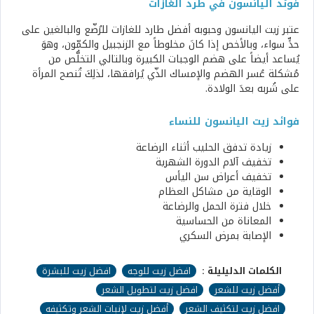
فوئد اليانسون في طرد الغازات
عتبر زيت اليانسون وحبوبه أفضل طارد للغازات للرُضّع والبالغين على
حدٍّ سواء، وبالأخص إذا كانَ مخلوطاً مع الزنجبيل والكمّون، وهوَ
يُساعد أيضاً على هضم الوجبات الكبيرة وبالتالي التخلُّص من
مُشكلة عُسر الهضم والإمساك الذّي يُرافقها، لذلِكَ تُنصح المرأة
على شُربه بعدَ الولادة.
فوائد زيت اليانسون للنساء
زيادة تدفق الحليب أثناء الرضاعة
تخفيف آلام الدورة الشهرية
تخفيف أعراض سن اليأس
الوقاية من مشاكل العظام
خلال فترة الحمل والرضاعة
المعاناة من الحساسية
الإصابة بمرض السكري
الكلمات الدليليلة :
افضل زيت للوجه
افضل زيت للبشرة
أفضل زيت للشعر
افضل زيت لتطويل الشعر
افضل زيت لتكثيف الشعر
أفضل زيت لإنبات الشعر وتكثيفه