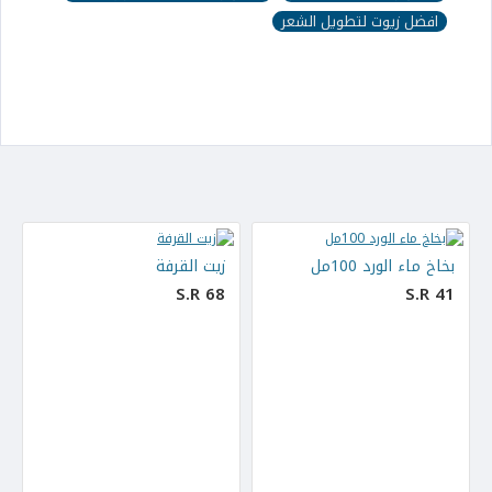
افضل زيوت لتطويل الشعر
بخاخ ماء الورد 100مل
زيت القرفة
S.R 68
S.R 41