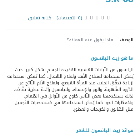
(0 التقييمات)
-
كتابة تعليق
الوصف
ماذا يقول عنه العملاء؟
ما هو زيت اليانسون
اليانسون من النّباتات العُشبية المُفيدة للجسم بشكل كبير، حيث
يُمكن استخدامه لسيلان الأنف ولعلاج السُّعال، كما يُمكن استخدامه
لزيادة تدفُّق الحليب عند المرأة المُرضع، ولعلاج الألم النّاتج عن
الدّورة الشّهرية، والربو والإمساك. ولليانسون رائحة عطرية نفّاذة،
لذلك يستخدمها بعض النّاس كنوع من التّوابل في الطّعام،
ولمُعطّرات الجو، كما يُمكن استخدامها في مُستحضرات التّجميل
مثل الصّابون والكريمات والعطور.
قوائد زيت اليانسون للشعر