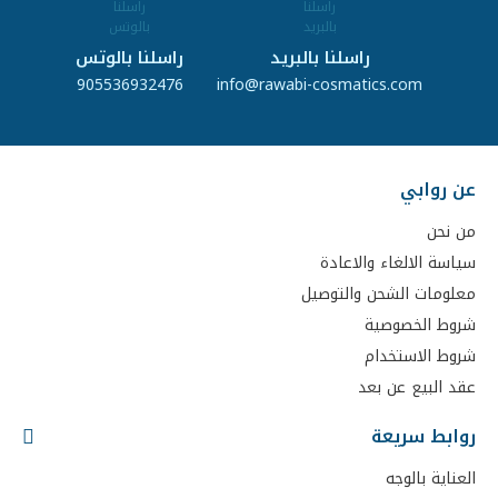
راسلنا بالبريد
راسلنا بالوتس
905536932476
info@rawabi-cosmatics.com
عن روابي
من نحن
سياسة الالغاء والاعادة
معلومات الشحن والتوصيل
شروط الخصوصية
شروط الاستخدام
عقد البيع عن بعد
روابط سريعة
العناية بالوجه