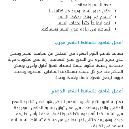
صحة الشعر ولمعانه.
يقوّي جذور الشعر ويزيد من كثافتها.
يُسهم في وقف تقصّف الشعر.
يُعد مُعالجاً جيّداً لجفاف الشعر.
يُساهم في زيادة طول الشعر وسماكته.
أفضل شامبو لتساقط الشعر مجرب
يساعد شامبو الثوم الاسود في التخلص من تساقط الشعر ويعمل
على تعزيز القوة في الجذور لمنع التساقط . إنه غني بمكونات قوية
متقدمة وصيغة مكونة علميًا لتمنحك شعرًا أطول وأقوى ويمكن
التحكم فيه مع كل غسلة. يستهدف المناطق المتضررة ويضيف
مرونة ليجعل شعرك ناعمًا ولامعًا وصحيًا
أفضل شامبو لتساقط الشعر الدهني
يعتبر شامبو الثوم الأسود المخمر التركي هو أفضل شامبو للشعر
الدهني. والذي يساعدك في عمل توازن بنسبة الدهون الموجودة
في الشعر. كما أنه يقوم بتطهير وتنظيف فروة الرأس بطريقة
جيدة. وهو يعد مثالي لمن يعانون من مشكلة تساقط الشعر لأنه
يساعد في تكثيف