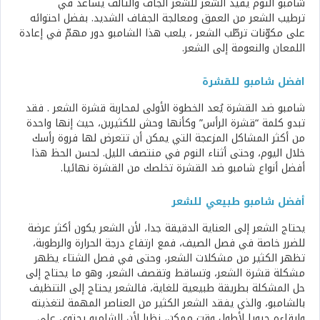
شامبو الثوم يفيد الشعر للشعر الجاف والتالف يساعد في
ترطيب الشعر من العمق ومعالجة الجفاف الشديد. بفضل احتوائه
على مكوّنات ترطّب الشعر ، يلعب هذا الشامبو دور مهمّ في إعادة
اللمعان والنعومة إلى الشعر.
افضل شامبو للقشرة
شامبو ضد القشرة يُعد الخطوة الأولى لمحاربة قشرة الشعر . فقد
تبدو كلمة “قشرة الرأس” وكأنها وحش للكثيرين، حيث إنها واحدة
من أكثر المشاكل المزعجة التي يمكن أن تتعرض لها فروة رأسك
خلال اليوم، وحتى أثناء النوم في منتصف الليل. لحسن الحظ هذا
أفضل أنواع شامبو ضد القشرة تخلصك من القشرة نهائيا.
أفضل شامبو طبيعي للشعر
يحتاج الشعر إلى العناية الدقيقة جدا، لأن الشعر يكون أكثر عرضة
للضرر خاصة في فصل الصيف، فمع ارتفاع درجة الحرارة والرطوبة،
تظهر الكثير من مشكلات الشعر، وحتى في فصل الشتاء يظهر
مشكلة قشرة الشعر، وتساقط وتقصف الشعر، وهو ما يحتاج إلى
حل المشكلة بطريقة طبيعية للغاية، فالشعر يحتاج إلى التنظيف
بالشامبو، والذي يفقد الشعر الكثير من العناصر المهمة لتغذيته
وإبقاءه حيويا لأطول وقت ممكن، نظرا لأن الشامبو يحتوي على