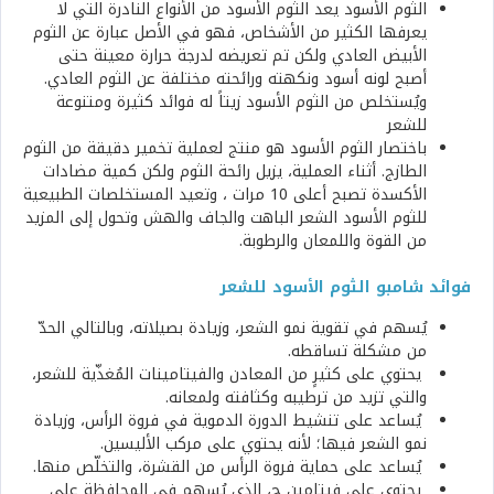
الثوم الأسود يعد الثوم الأسود من الأنواع النادرة التي لا
يعرفها الكثير من الأشخاص، فهو في الأصل عبارة عن الثوم
الأبيض العادي ولكن تم تعريضه لدرجة حرارة معينة حتى
أصبح لونه أسود ونكهته ورائحته مختلفة عن الثوم العادي.
ويُستخلص من الثوم الأسود زيتاً له فوائد كثيرة ومتنوعة
للشعر
باختصار الثوم الأسود هو منتج لعملية تخمير دقيقة من الثوم
الطازج. أثناء العملية، يزيل رائحة الثوم ولكن كمية مضادات
الأكسدة تصبح أعلى 10 مرات ، وتعيد المستخلصات الطبيعية
للثوم الأسود الشعر الباهت والجاف والهش وتحول إلى المزيد
من القوة واللمعان والرطوبة.
فوائد شامبو الثوم الأسود للشعر
يُسهم في تقوية نمو الشعر، وزيادة بصيلاته، وبالتالي الحدّ
من مشكلة تساقطه.
يحتوي على كثيرٍ من المعادن والفيتامينات المُغذّية للشعر،
والتي تزيد من ترطيبه وكثافته ولمعانه.
يُساعد على تنشيط الدورة الدموية في فروة الرأس، وزيادة
نمو الشعر فيها؛ لأنه يحتوي على مركب الأليسين.
يُساعد على حماية فروة الرأس من القشرة، والتخلّص منها.
يحتوي على فيتامين ج، الذي يُسهم في المحافظة على