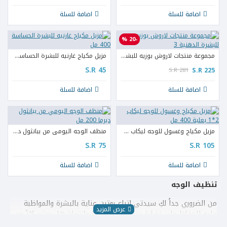
اضافة للسلة
اضافة للسلة
-20 %
مجموعة منتجات لاروش بوزيه للبشرة الدهنية 3
مزيل مكياج غارنيه للبشرة الحساسة 400 مل
S.R 45
S.R 225
S.R 281
اضافة للسلة
اضافة للسلة
مزيل مكياج وغسول للوجه ليكاب 2*1 بعلبة 400 مل
منظف الوجه اليومي من ببانثول ديرما 200 مل
S.R 75
S.R 105
اضافة للسلة
اضافة للسلة
تنظيف الوجه
من الضروري جداً لكِ سيدتي اتباع روتين عناية بالبشرة والمواظبة
عليه للحفاظ على نضارة بشرتكِ وحيويتها وانتعاشها. يعتبر كلاً من
غسول الوجه
و
مزيل المكياج
وكريمات تقشير الوجه والبشرة إحدى