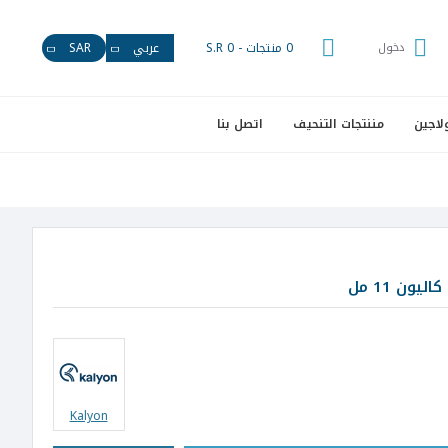
دخول
0 منتجات - S.R 0
عربي
SAR
لاجين
مننتجات التنحيف
اتصل بنا
ون 11 مل
Kalyon