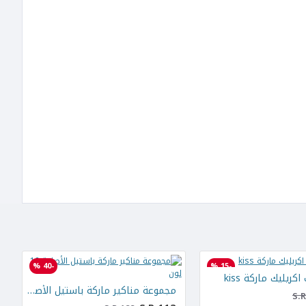
-40 %
-15 %
كريليك ماركة kiss
مجموعة مناكير ماركة باستيل الأصلية 12 لون
S.R