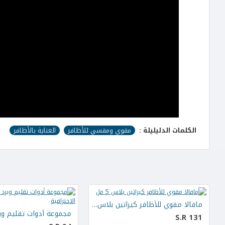
الكلمات الدليليلة :
مقوي ومقسي للأظافر
العناية بالأظافر
مافالا مقوي للأظافر كيراتين بلاس 5 مل
S.R 131