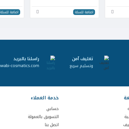
اضافة للسلة
اضافة للسلة
تغليف آمن
راسلنا بالبريد
وتسليم سريع
awabi-cosmatics.com
عة
خدمة العملاء
حسابي
ية
التسويق بالعمولة
يف
اتصل بنا