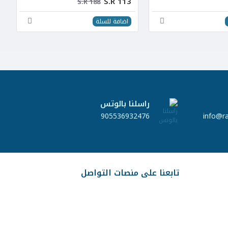
S.R 113
S.R 188
اضافة للسلة
راسلنا بالوتس
905536932476
info@r
تابعنا على منصات التواصل