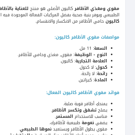
مقوي ومغذي الأظافر
كاليون الأصلي هو منتج
للعناية بالأظاف
الطبيعي ويوفر بنية صحية بفضل المركبات الفعالة الموجودة فيه التي
كاليون
حامي الأظافر من الانكسار والانقسام
.
مواصفات مقوي الأظافر كاليون:
السعة
: 11 مل.
النوع - الوظيفة
: مقوي, مغذي وحامي للأظافر.
العلامة التجارية
: كاليون.
كحول
: لا كحول.
رائحة
: لا رائحة.
المادة
: كيراتين.
فوائد مقوي الأظافر كاليون الفعال:
يمنحكِ أظافر قوية صلبة.
يصلح
تشقق وتكسر الأظافر
.
مناسب للاستخدام
المستمر
.
يضفي
نعومة
طبيعية لأظافرك.
مقوي يطول الأظافر ويستعيد
نموها الطبيعي
.