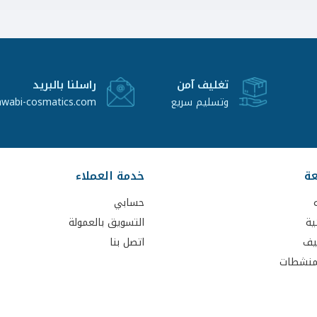
تغليف آمن
راسلنا بالبريد
وتسليم سريع
awabi-cosmatics.com
عة
خدمة العملاء
حسابي
ية
التسويق بالعمولة
يف
اتصل بنا
لمنشطات