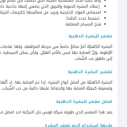
إزالة خلايا الجلد السطحية الميتة التي تتسبب في تعتم لون
إعطاء البشرة الحيوية والبريق الذي يضفي إليها جاذبية خا
امتصاص المواد الخارجية ويزيد من فعاليتها ككريمات الترط
تنشيط تجدد الخلايا
فتح المسام المغلقة
مقشر للبشرة الدهنية
البشرة الدّهنيّة أمرٌ شائعٌ خاصةً في مرحلة المراهقة، ولها علاما
الرّطوبة، وإنّ العناية بها ليس بالأمر الهيّن، ولكن يمكن السيطرة على
إلى ظهور حب الشّباب
تقشير البشرة الدهنية
البشرة الدّهنيّة من أفضل أنواع البشرة -إذا تم العناية بها- إذ أن
ولمعرفة كيفيّة العناية بها والحفاظ عليها خاليةً من حب الشّباب،
افضل مقشر للبشرة الدهنية
يعد هدا المقشر الدي طورته شركة لويس يان التركية احد افضل م
طريقة استخدام كريم تقشر البشرة