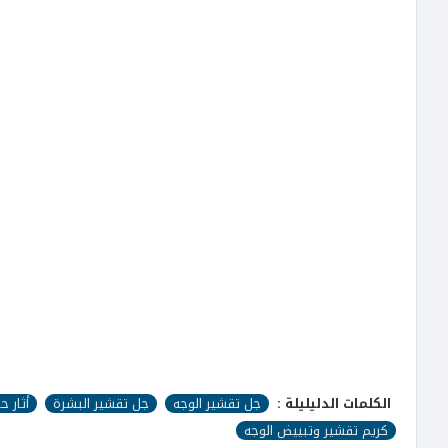
الكلمات الدليليلة :
جل تقشير الوجه
جل تقشير البشرة
أثار 
كريم تقشير وتبييض الوجه