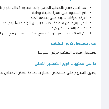
هدا ليس كريم بالمعنى الحرفي وانما سيروم فعال، يقوم ب
ضع السيروم على بشرة نظيفة وجافة
افركه بحركات دائرية حتى يمتصه الجلد
ابقى بعيدا عن منطقة تحت العين لان الجلد فيها رقق جدا
اغسله بالماء بشكل جيد
من المهم جدا وضع واق شمسي بعد الاستعمال في حال ا
متى يستعمل كريم التقشير
يستعمل سيروك التقشير مرتين أسبوعيا
ما هي محتويات كريم التقشير الأصلي
يحتوي السيروم على مستخلص الصبار ببالاضافة لبعض الاحماض متل aha و a