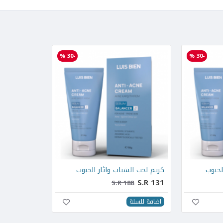
-30 %
-30 %
لحبوب
كريم لحب الشباب واثار الحبوب
S.R 131
S.R 188
اضافة للسلة