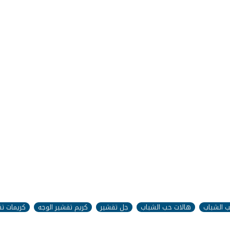
حب الشباب
هالات حب الشباب
جل تقشير
كريم تقشير الوجه
كريمات ت