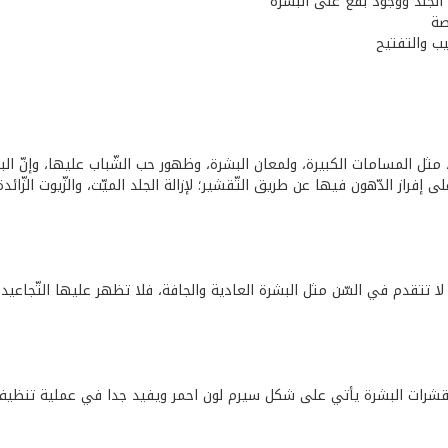
 الجلد ووجود بقع على البشرة
صة
يب والتفتيح
ت، مثل المسامات الكبيرة، ولمعان البشرة، وظهور حب الشّباب عليها، وإنّ الب
 إفراز الدّهون فيها عن طريق التّقشير؛ لإزالة الجلد الميّت، والزّيوت الزّائدة
ّها لا تتقدم في السّن مثل البشرة العادية والجافة، فلا تظهر عليها التّجاع
قشرات البشرة يأتي على شكل سيرم لون احمر ويفيد جدا في عملية تنظيف 