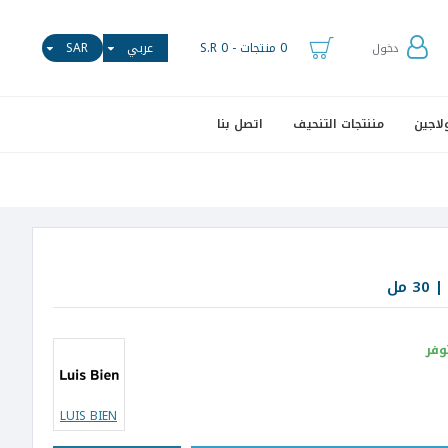
0 منتجات - S.R 0
عربي
SAR
دخول
لاجين
مننتجات التنحيف
اتصل بنا
مل
وفر
LUIS BIEN