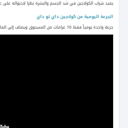
يفيد شراب الكولاجين في شد الجسم والبشرة نظرا لاحتوائه على ع
الجرعة اليومية من كولاجين داي تو داي
جرعة واحدة يومياً فقط 10 غرامات من المسحوق ويضاف إلى الماء أو إلى أطعمة أخرى حسب الرغبة.