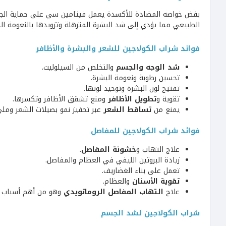
بفض خواصه المضادة للأكسدة يعمل فيتامين سي على حماية الجلد 
الطبيعي مما يؤدي إلى شد البشرة المترهلة وتزويدها بالنعومة الم
فوائد شراب الكولاجين للشعر والبشرة والأظافر
شد الوجه والجسم
والتخلص من السيلوليت.
تحسين رطوبة ونعومة البشرة.
تفتيح لون البشرة وتوحيد لونها.
تقوية و
تطويل الأظافر
ومنع تشقق الأظافر وتكسرها.
يمنع من
تساقط الشعر
عبر تحفيز نمو بصيلات الشعر وملئ 
فوائد شراب الكولاجين للمفاصل
علاج التهاب و
خشونة المفاصل
.
زيادة البروتين الليفي في العظام والمفاصل.
تعمل على بناء الغضاريف.
تقوية الأسنان
والعظام.
علاج
التهاب المفاصل الروماتويدي
وهو من أهم أسباب
آ
شراب الكولاجين لشد الجسم