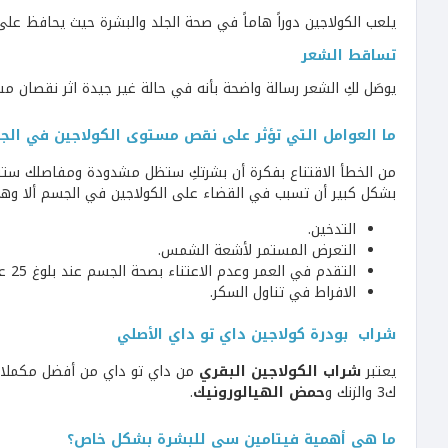
يلعب الكولاجين دوراً هاماً في صحة الجلد والبشرة حيث يحافظ عل
تساقط الشعر
يوصَل لكِ الشعر رسالة واضحة بأنه في حالة غير جيدة اثر نقصان م
ما العوامل التي تؤثر على نقص مستوى الكولاجين في الج
من الخطأ الاقتناع بفكرة أن بشرتكِ ستظل مشدودة ومفاصلك ستبق
بشكل كبير أن تسبب في القضاء على الكولاجين في الجسم ألا وه
التدخين.
التعرض المستمر لأشعة الشمس.
التقدم في العمر وعدم الاعتناء بصحة الجسم عند بلوغ 25 عام حيث تبدأ ملامح الشيخوخة في الظهور.
الافراط في تناول السكر.
شراب بودرة كولاجين داي تو داي الأصلي
يعتبر
شراب الكولاجين البقري
من داي تو داي من أفضل مكملات 
ك3 والزنك و
حمض الهيالورونيك
.
ما هي أهمية فيتامين سي للبشرة بشكل خاص؟