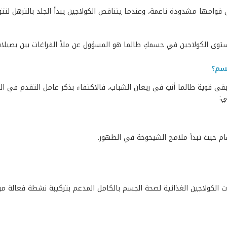
ى قوامها مشدودة ناعمة، وعندما يتناقص الكولاجين يبدأ الجلد بالترهل لت
ستوى الكولاجين في جسمكِ طالما هو المسؤول عن ملأ الفراغات بين بصيلات 
سم؟
ى قوية طالما أنتِ في ريعان الشباب، فالاكتفاء بذكر عامل التقدم في ا
ي:
الكولاجين الغذائية لصحة الجسم بالكامل المدعم بتركيبة نشطة فعالة من ض