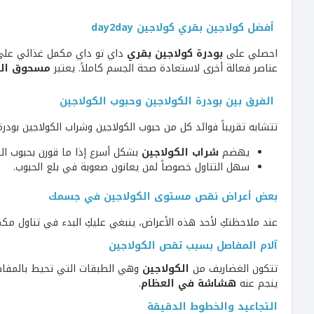
أفضل كولاجين بقري كولاجين day2day
احصلي على
بودرة كولاجين بقري
داي تو داي مكمل غذائي عل
عناصر فعالة أخرى لاستعادة صحة الجسم كاملاً. يعتبر
مسحوق الك
الفرق بين بودرة الكولاجين وحبوب الكولاجين
تتشابه تقريباً فوائد كل من حبوب الكولاجين وشراب الكولاجين بود
يهضم
شراب الكولاجين
بشكل أسرع إذا ما قورن بحبوب ال
سهل التناول خصوصاً لمن يعانون صعوبة في بلع الحبوب.
بعض أعراض نقص مستوى الكولاجين في جسمك
عند ملاحظتكِ لأحد هذه الأعراض، ينبغي عليكِ البدء في تناول م
آلام المفاصل بسبب تقص الكولاجين
تتكون الغضاريف من
الكولاجين
وهي الطبقات التي تحيط بالمفاص
ينجم عنه
هشاشة في العظام
.
التجاعيد والخطوط الدقيقة