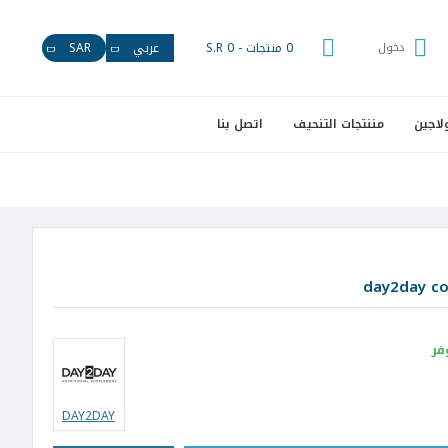
دخول
0 منتجات - S.R 0
عربي
SAR
لاجين
مننتجات التنحيف
اتصل بنا
فر
DAY2DAY