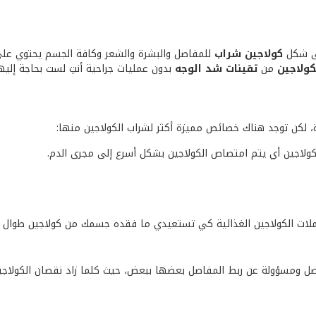
ى شكل
كولاجين شراب
للمفاصل والبشرة والشعر وكافة الجسم يحتوي على ا
ولاجين
من
تقينات شد الوجه
بدون عمليات جراحية أنتِ لست بحاجة إلي
رة، لكن توجد هناك خصائص مميزة أكثر لشراب الكولاجين منها:
كولاجين أي يتم امتصاص الكولاجين بشكل أسرع إلى مجرى الدم.
كملات الكولاجين الغذائية كي تستعيدي ما فقده جسمك من كولاجين طوال ا
ل ومسؤولة عن ربط المفاصل بعضها ببعض، حيث كلما زاد نقصان الكولاجين 