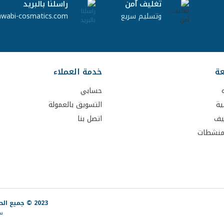
تغليف آمن
راسلنا بالبريد
وتسليم سريع
awabi-cosmatics.com
عة
خدمة العملاء
حسابي
ية
التسويق بالعمولة
يف
اتصل بنا
لمنشطات
2023 © جميع الحقوق محفوظة لشركة مدار.
تص