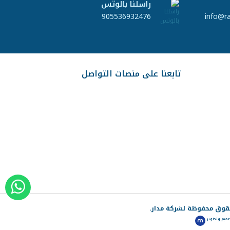
راسلنا بالوتس
905536932476
info@r
تابعنا على منصات التواصل
ميم وتطوير