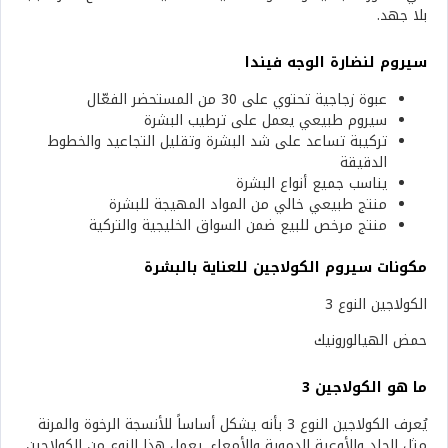
بلا جهد.
سيروم لنضارة الوجه فيندا
عبوة زجاجية تحتوي على 30 من المستحضر الفعّال
سيروم طبيعي يعمل على ترطيب البشرة
تركيبة تساعد على شد البشرة وتقليل التجاعيد والخطوط
الدقيقة
يناسب جميع أنواع البشرة
منتج طبيعي خالي من المواد المهيجة للبشرة
منتج مرخص للبيع ضمن السواق الخليجية والتركية
مكونات سيروم الكولاجين للعناية بالبشرة
الكولاجين النوع 3
حمض الهيالورونيك
ما هو الكولاجين 3
يُعرف الكولاجين النوع 3 بأنه يشكل أساساً للأنسجة الرخوة والمرنة
مثل الجلد والأوعية الدموية والأمعاء. يعمل هذا النوع من الكولاجين