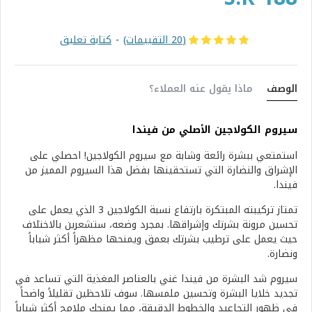
(20 التقييمات)
-
كتابة تعليق
الوصف
ماذا يقول عنه العملاء؟
سيروم الكولاجين الأصلي من فيندا
استمتعي ببشرة رائعة وشابة مع سيروم الكولاجين! احصلي على
الإشراق والنضارة التي تستحقينها بفضل هذا السيروم المميز من
فيندا.
تمتاز تركيبته المبتكرة بارتفاع نسبة الكولاجين 3 الذي يعمل على
تحسين مرونة بشرتك وإشراقها. بمجرد وضعه، ستشعرين بالاختلاف
حيث يعمل على ترطيب بشرتك بعمق ويمنحها مظهراً أكثر شباباً
ونضارة.
سيروم شد البشرة من فيندا غني بالعناصر المغذية التي تساعد في
تجديد خلايا البشرة وتحسين ملمسها. سوف تلاحظين تقليلاً واضحاً
في ظهور التجاعيد والخطوط الدقيقة، مما يمنحك ملامح أكثر شباباً