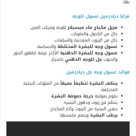
بها.
مزايا ديادرمين غسول للوجه
مزيل مكياج ماء ميسيلار
للوجه وميكب العين.
خال من الكحول والملونات.
خال من الزيوت المعدنية والسلفات.
غسول وجه للبشرة المختلطة
والحساسة.
غسول وجه للبشرة الدهنية
الأكثر عرضة لظهور البثور
والحبوب
جل للوجه الدهني
بامتياز.
فوائد غسول وجه جل ديادرمين
ينظف البشرة تنظيفاً عميقاً
من الملوثات البيئية
المختلفة.
يقوم بموازنة
درجة حموضة البشرة
.
ينظم فرز زيوت ودهون البشرة.
ينقي البشرة من الزيوت وآثار المكياج.
يرطب البشرة
وينعم ملمسها.