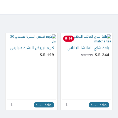
-24 %
باقة شاي الماتشا الياباني matcha tea
كريم تبييض البشرة هيليني 50 مل
S.R 199
S.R 244
S.R 319
اضافة للسلة
اضافة للسلة