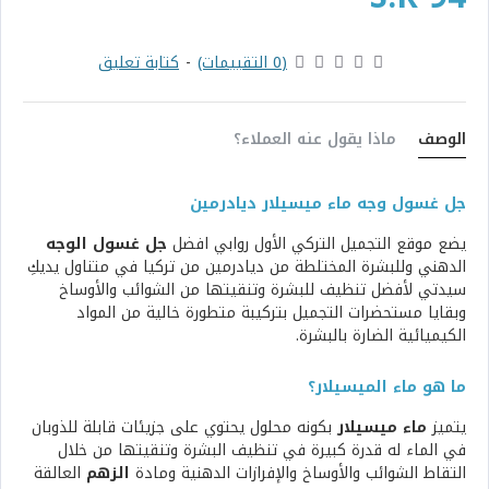
(0 التقييمات)
-
كتابة تعليق
الوصف
ماذا يقول عنه العملاء؟
جل غسول وجه ماء ميسيلار ديادرمين
يضع موقع التجميل التركي الأول روابي افضل
جل غسول الوجه
الدهني وللبشرة المختلطة من ديادرمين من تركيا في متناول يديكِ
سيدتي لأفضل تنظيف للبشرة وتنقيتها من الشوائب والأوساخ
وبقايا مستحضرات التجميل بتركيبة متطورة خالية من المواد
الكيميائية الضارة بالبشرة.
ما هو ماء الميسيلار؟
يتميز
ماء ميسيلار
بكونه محلول يحتوي على جزيئات قابلة للذوبان
في الماء له قدرة كبيرة في تنظيف البشرة وتنقيتها من خلال
التقاط الشوائب والأوساخ والإفرازات الدهنية ومادة
الزهم
العالقة