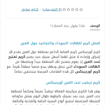
(0 التقييمات)
-
كتابة تعليق
الوصف
ماذا يقول عنه العملاء؟
افضل كريم للهالات السوداء والتجاعيد حول العين
كريم أورجينكس كريم العناية الداعم بمنطقة حول العين يقدم لكِ
إشراق وإضاءة لا مثيل لهما أسفل عينيكِ حيث يعتبر
كريم تفتيح
تحت العين
إذ يقوم بتفتيح تلك المنطقة جيداً ويخلصها من
الهالات السوداء
التي تجعل وجهكِ يبدو متعباً منهكاً هرماً، مع
كريم أورجينكس
كل هذه العلامات المزعجة ستختفي تماماً.
كريم ترطيب تحت العين أورجينكس
يوفر هذا الكريم بتركيبته الفعالة ترطيباً عميقاً ومكثفاً لمنطقة
تحت العين حيث يمد بشرتكِ بالرطوبة طوال اليوم بفضل مكوناته
النشطة المخصصة لجميع أنواع البشرة الجافة والعادية والتالفة