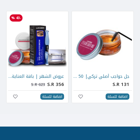
-43 %
جل حواجب أصلي تركي| 50 مل
عروض الشهر | باقة العناية بالوجه والعيون
S.R 356
S.R 131
S.R 623
اضافة للسلة
اضافة للسلة