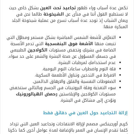
تكمن عدة أسباب وراء ظهور
تجاعيد تحت العين
بشكل خاص حيث
لا نستطيع القول أننا في منأى عن
الشيخوخة
طالما نحن في
ريعان الشباب إذ توجد عدة أسباب تسرع من عملية شيخوخة الجلد
المبكرة منها:
التعرّض لأشعة الشمس المباشرة بشكل مستمر ومطوّل التي
تنبعث منها
الأشعة فوق البنفسجية
التي تدمر الأنسجة
الضامة في بشرتكِ وتخفض مستويات
الكولاجين
الطبيعي
في جسمكِ المسؤول عن صحة البشرة والشعر على حد سواء.
عدم استخدامكِ لمرطبات البشرة.
قلة النوم واضطراب ساعات النوم اليومية.
الافراط في التدخين وتناول الأطعمة السكرية.
الضغوطات النفسية والقلق والارهاق الدائمين.
سوء التغذية وقلة البروتينات في الجسم وبالتالي ستنخفض
مستويات الكولاجين والإيلاستين و
حمض الهيالورونيك
وتؤدي إلى مشاكل في البشرة.
إزالة التجاعيد حول العين في دقائق فقط
كريم أورجينكس مصمم لإزالة الانتفاخات وتجاعيد العين التي تزداد
كلما تقدم الإنسان في العمر بالإضافة لعدة عوامل أخرى كما ذكرنا