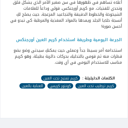
أعلاه تساهم في ظهورها في سن صغير الأمر الذي يشكل قلق
وتحدي للفتيات. مع كريم أورجنكس، قولي وداعاً للعلامات
الشيخوخة والخطوط الدقيقة والتجاعيد المزعجة، حيث يصلح لكِ
أنسجة خلايا الجلد ويمدها بالمواد المغذية والمرطبة كي تبدو في
أحسن صورة!
الجرعة اليومية وطريقة استخدام كريم العين أورجنكس
استخدامه أمر بسيط جداً وعملي حيث يمكنكِ سيدتي وضع بضع
قطرات منه ثم قومي بالتدليك بحركات دائرية بطيئة، وهو كريم
مناسب للاستخدام اليومي في أي وقت.
الكلمات الدليليلة :
كريم تفتيح تحت العين
كريم ترطيب تحت العين
كونتور كريمي
العناية بالعين