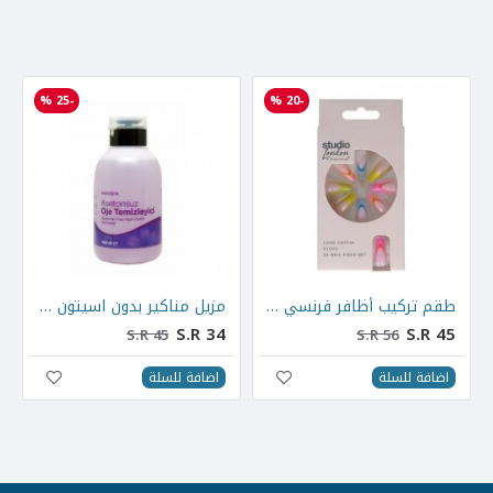
-25 %
-20 %
ظافر
طقم تركيب أظافر فرنسي ملونة 24 قطعة طويلة لامعة
مزيل مناكير بدون اسيتون سائل 450 مل
S.R 34
S.R 45
S.R 45
S.R 56
اضافة للسلة
اضافة للسلة