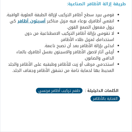
طريقة إزالة الأظافر الصناعية:
قومي ببرد سطح أظافر التركيب لإزالة الطبقة العلوية الواقية.
انقعي أظافركِ بوعاء فيه مزيل مناكير
أسيتون أظافر
كي
يزول مفعول الصمغ القوي.
لا تقومي بإزالة أظافر التركيب الاصطناعية من دون
استخدامكِ لمزيل طلاء الأظافر.
ابدئي بإزالة الأظافر بعد أن تصبح ناعمة.
أزيلي آثار لاصق الأظافر والاسيتون بغسل أظافركِ بالماء
الدافي والصابون.
استخدمي مرطب أو زيت للأظافر وطبقيه على الأظافر والجلد
المحيط بها لحماية تامة من تشقق الأظافر وجفاف الجلد.
الكلمات الدليليلة :
طقم تركيب أظافر فرنسي
العناية بالأظافر