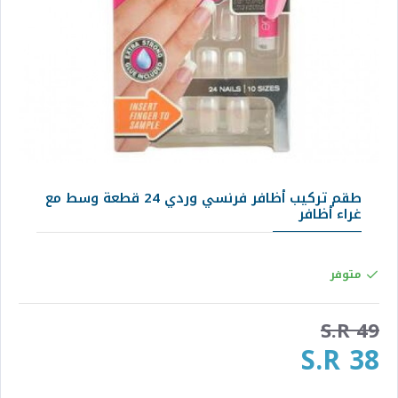
طقم تركيب أظافر فرنسي وردي 24 قطعة وسط مع
غراء أظافر
متوفر
S.R 49
S.R 38