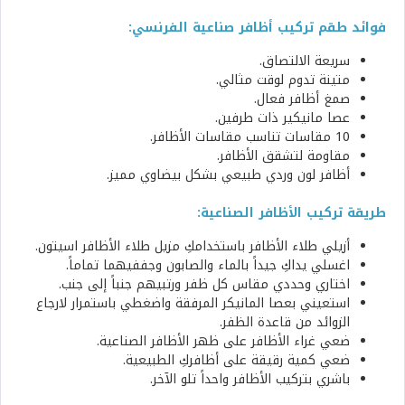
فوائد طقم تركيب أظافر صناعية الفرنسي:
سريعة الالتصاق.
متينة تدوم لوقت مثالي.
صمغ أظافر فعال.
عصا مانيكير ذات طرفين.
10 مقاسات تناسب مقاسات الأظافر.
مقاومة لتشقق الأظافر.
أظافر لون وردي طبيعي بشكل بيضاوي مميز.
طريقة تركيب الأظافر الصناعية:
أزيلي طلاء الأظافر باستخدامكِ مزيل طلاء الأظافر اسيتون.
اغسلي يداكِ جيداً بالماء والصابون وجففيهما تماماً.
اختاري وحددي مقاس كل ظفر ورتبيهم جنباً إلى جنب.
استعيني بعصا المانيكر المرفقة واضغطي باستمرار لارجاع
الزوائد من قاعدة الظفر.
ضعي غراء الأظافر على ظهر الأظافر الصناعية.
ضعي كمية رقيقة على أظافركِ الطبيعية.
باشري بتركيب الأظافر واحداً تلو الآخر.