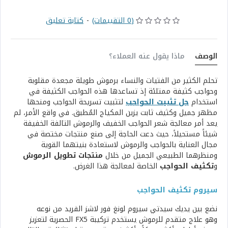
(0 التقييمات)
-
كتابة تعليق
الوصف
ماذا يقول عنه العملاء؟
تحلم الكثير من الفتيات والنساء برموش طويلة مجعدة مقلوبة
وحواجب كثيفة ممتلئة إذ تساعدها هذه الحواجب الكثيفة في
استخدام
جل تثبيت الحواجب
لتثبيت تسريحة الحواجب ومنحها
مظهر جميل وكثيف ثابت يزين المكياج المُطبق. في واقع الأمر، لم
يعد أمر معالجة شعر الحواجب الخفيف والرموش التالفة الخفيفة
شيئاً مستحيلاً، حيث دعت الحاجة إلى صنع منتجات مختصة في
مجال العناية بالحواجب والرموش لاستعادة بنيتهما القوية
ومنظرهما الطبيعي الجميل من خلال
منتجات تطويل الرموش
و
تكثيف الحواجب
الخاصة لمعالجة هذا الغرض.
سيروم تكثيف الحواجب
نضع بين يديك سيدتي سيروم لونغ فور لاشز الفريد من نوعه
وهو
علاج متقدم للرموش يستخدم تركيبة FX5 الحصرية لتعزيز