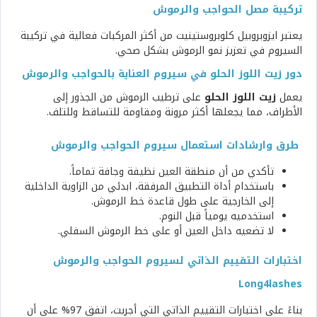
تركيبة مصل الحواجب والرموش
يعتبر ايزوبروبيل كلوبروستينيت من أكثر المركبات فعالية في تركيبة
السيروم في تعزيز نمو الرموش بشكل صحي.
دور زيت اللوز الحلو في سيروم العناية بالحواجب والرموش
يعمل
زيت اللوز الحلو
على ترطيب الرموش من الجذور إلى
الأطراف، مما يجعلها أكثر مرونة ومقاومة للتساقط وللتلف.
طرق وارشادات استعمال سيروم الحواجب والرموش
تأكدي من أن منطقة العين نظيفة وجافة تماماً.
باستخدام أداة التطبيق المرفقة، ابدئي من الزاوية الداخلية
إلى الخارجية على طول قاعدة خط الرموش.
استخدميه يومياً قبل النوم.
لا تضعيه داخل العين أو على خط الرموش السفلي.
اختبارات التقييم الذاتي لسيروم الحواجب والرموش
Long4lashes
بناءً على اختبارات التقييم الذاتي التي أجريت، اتفق 97% على أن