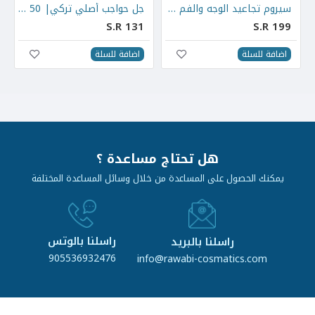
كي| 50 مل
سيروم تجاعيد الوجه والفم وتحت العين
جل حواجب أصلي تركي| 50 مل
S.R 131
S.R 199
اضافة للسلة
اضافة للسلة
هل تحتاج مساعدة ؟
يمكنك الحصول على المساعدة من خلال وسائل المساعدة المختلفة
راسلنا بالوتس
راسلنا بالبريد
905536932476
info@rawabi-cosmatics.com