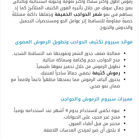
رموش أطول وأكثر سمكاً وأكثر نعومة وحيوية استثنائية
وبالتالي
يعزز جمال عيونكِ من خلال تأثيره القوي الكثيف المتلألئ كما إذ
يساهم في نمو
شعر الحواجب الخفيفة
وجعلها داكنةً ممتلئةً
خصبةً مقاومةً للتساقط إثر عوامل الجو ومستحضرات التجميل
والخدوش والجروح.
فوائد سيروم تكثيف الحواجب وتطويل الرموش العضوي
معالجة ضعف جذور الشعر وتقويتها ضد التساقط الشديد.
منح الحواجب حجم وكثافة وسماكة مثالية.
تطويل الرموش من خلال تحفيز نموها طبيعياً.
رموش كثيفة
تضفي جمالاً ساحراً لعينيكِ.
يخترق ألياف الرموش مما يمنحها مظهراً ناعماً ولامعاً مع
ضمان نمو صحي.
مميزات سيروم الرموش والحواجب
عبوة تكفي لاستخدام يدوم 4 أشهر عند استخدامه يومياً.
منتج غير مجرب على الحيوانات.
مختبر من قبل أطباء العيون.
لا يلحق أي ضرر لمرتدي العدسات اللاصقة.