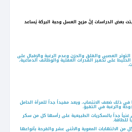
تت بعض الدراسات إنَّ مزيج العسل وحبة البركة يُساعد
لتوتر العصبي والقلق والحزن وعدم الرغبة والإقبال على
 الخليط على تحفيز القدرات العقلية والوظائف الدماغية،
.
ي ذلك ضعف الانتصاب، ويعد مفيداً جداً للمرأة الحامل
دوخة والرغبة في التقيؤ.
 غنياً جداً بالسكريات الطبيعية على رأسها كل من سكر
من الالتهابات المعوية والاثنى عشر والقرحة بأنواعها