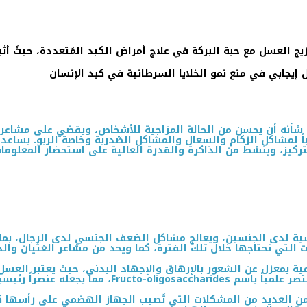
زيج العسل مع حبة البركة في علاج أمراض الكبد المُتعددة، حيثُ أثب
 إيجابي في منع نمو الخلايا السرطانية في كبد الإنسان
 شأنه أن يحسن من الحالة المزاجية للأشخاص، ويقضي على مشاعر ا
اً لمشاكل الزكام والسعال والمشاكل الصّدرية وخاصة الربو. يساعد
ركيز، وينشط من الذاكرة والقدرة العالية على استحضار المعلومات
سية لدى الجنسين، ويعالج مشاكل الضعف الجنسي لدى الرجال، بما ف
ت التي تحتاجها خلال تلك الفترة، كما ويحد من مشاعر الغثيان وال
ومية بمعزل عن الشعور بالإرهاق والإجهاد البدني، حيث يعتبر العسل
جعله عنصراً رئيسياً للطاقة.
ن العديد من المشكلات التي تُصيب الجهاز الهضمي على رأسها كل 