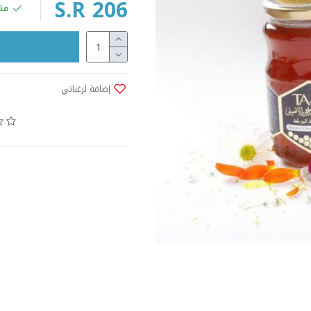
S.R 206
مت
إضافة لرغباتي