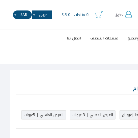
0 منتجات - S.R 0
عربي
SAR
دخول
لاجين
مننتجات التنحيف
اتصل بنا
ا |عبوتان
العرض الذهبي | 3 عبوات
العرض الماسي | 5عبوات