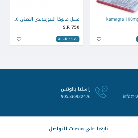
عسل مانوكا النيوزيلاندي الاصلي 250 gr
S.R 750
اضافة للسلة
راسلنا بالوتس
905536932476
info@r
تابعنا على منصات التواصل