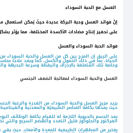
العسل مع الحبة السوداء
إنَّ فوائد العسل وحبة البركة عديدة حيثُ يُمكن استعمال م
على تحفيز إنتاج مضادات الأكسدة المختلفة، مما يؤثر بشكل
فوائد الحبة السوداء والعسل
على الريق إن المزج بين كل من العسل والحبة السوداء من
الحياة، بما في ذلك الخمول والكسل، كما ويعد علاجاً مناسب
وخاصة تلك المتعلقة بالإدراك واليقظة وسرعة البديهة والت
العسل والحبة السوداء لمعالجة الضعف الجنسي
يزيد مزيج العسل والحبة السوداء من القدرة والرغبة الجن
حيث يمدها بكافة العناصر الطبيعيّة والمعدنية والفيتامينا
يمد الجسم بالحيوية اللازمة له للقيام بكافة الوظائف الي
الفركتوز والجلوكوز قليل التعدد والهضم السريع والتي تختصر علمياً باسم Fructo-oligosaccharides، مما ي
يعتبر من المطهرات الطبيعية للمعدة والأمعاء، حيث يقي م