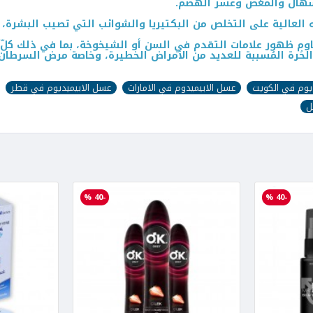
الإسهال والمغص وعسر الهضم.
 العالية على التخلص من البكتيريا والشوائب التي تصيب البشرة، 
اوم ظهور علامات التقدم في السن أو الشيخوخة، بما في ذلك كلّ 
لحُرة المُسببة للعديد من الأمراض الخطيرة، وخاصة مرض السرطان ب
يوم في الكويت
عسل الابيميدوم في الامارات
عسل الابيميديوم في قطر
ل
-40 %
-40 %