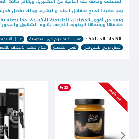
المختلفة وخاصة تلك الناتجة عن البكتيريا، ويعالج حالات 
يعد مفيداً لعلاج مشاكل الجلد والبشرة، وذلك بفضل قدرته
ويعد من أقوى المضادات الطبيعية للأكسدة، مما يجعله يق
جفافها ويمنحها الرطوبة اللازمة. يقاوم الشقوق والجذور ا
الكلمات الدليليلة :
عسل الابيميدوم في السعودية
عسل الابيميد
عسل تركي للمتزوجين
عسل الجنسنغ
علاج ضعف الانتصاب بالعس
-33 %
غير متوفر