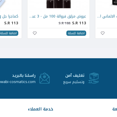
عروض بخاخ تأخير القذف الالماني الاصلي 30 مل - 3 عبوات
عروض مزلق فروالة 100 مل - 3 عبوات
كماجرا جل kamagra 100mg
S.R 113
S.R 113
S.R 188
اضافة للسلة
اضافة للسلة
تغليف آمن
راسلنا بالبريد
وتسليم سريع
awabi-cosmatics.com
عة
خدمة العملاء