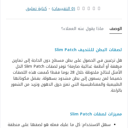
(0 التقييمات)
-
كتابة تعليق
الوصف
ماذا يقول عنه العملاء؟
لصقات البطن للتنحيف Slim Patch
هل ترغبين في الحصول على بطن مسطح دون الحاجة إلى تمارين
مرهقة أو أنظمة غذائية صارمة؟ توفر لصقات Slim Patch الحل
الأمثل لنتائج ملحوظة خلال 28 يوما فقط! صُممت هذه اللصقات
خصيصا لمن يسعون إلى بطن مشدود بسهولة، بفضل مكوناتها
الطبيعية والمغناطيسية التي تعزز حرق الدهون وتزيد من الشعور
بالراحة.
مميزات لصقات Slim Patch
سهل الاستخدام: كل ما عليك فعله هو لصقها على منطقة