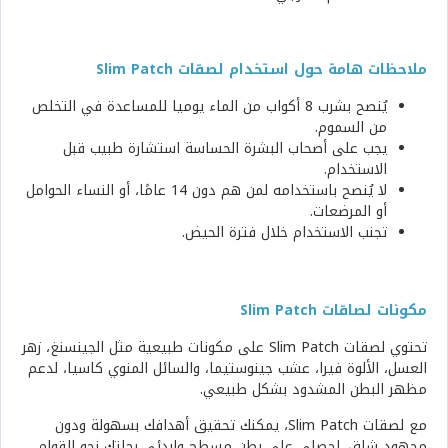
ملاحظات هامة حول استخدام لصقات Slim Patch
يُنصح بشرب 8 أكواب من الماء يوميا للمساعدة في التخلص
من السموم.
يجب على أصحاب البشرة الحساسة استشارة طبيب قبل
الاستخدام.
لا يُنصح باستخدامه لمن هم دون 14 عامًا، أو النساء الحوامل
أو المرضعات.
تجنب الاستخدام خلال فترة الحيض.
مكونات لصاقات Slim Patch
تحتوي لصقات Slim Patch على مكونات طبيعية مثل الجينسنغ، زهر
العسل، الألوة فيرا، عشب جينوستيما، والسائل المنوي كاسيا، لدعم
مظهر البطن المشدود بشكل طبيعي.
مع لصقات Slim Patch، يمكنك تحقيق أهدافك بسهولة ودون
مجهود شاق. احصلي على بطن مسطح وابدئي رحلتك نحو القوام