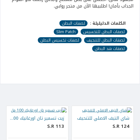
الجذاب بأمان! اطلبيها الآن من متجر روابي.
الكلمات الدليليلة :
لصقات البطن
لصقات البطن للتخسيس
Slim Patch
لصقات البطن للتنحيف
لصقات تخسيس البطن
لصقات شد البطن
شاي التيف الاصلي للتنحيف
زيت تسمير تان اورغانيك 100 مل
S.R 113
S.R 124