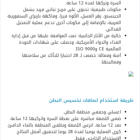
السرة وتركها لمدة 12 ساعة.
مكونات طبيعية: تحتوي على مزيج نباتي فريد يشمل
الجينسنغ، زهر العسل، الألوة فيرا، وفاكهة باربراي السنفورينة
الغربية، بالإضافة إلى مكونات أخرى تدعم عملية التمثيل
الغذائي.
خالية من الآثار الجانبية: تمت الموافقة عليها من قبل إدارة
الغذاء والدواء الأمريكية، وحصلت على شهادات الجودة
العالمية CE وISO 9000.
آمنة وفعالة: خضعت لـ 28 اختبارا للتأكد من سلامتها
وفعاليتها.
طريقة استخدام لصاقات تخسيس البطن
اغسلي وجففي منطقة البطن.
ضعي اللصقة مباشرة على نقطة السرة واتركيها 12 ساعة.
بعد 12 ساعة، انزعي اللصقة ونظفي المنطقة بالماء الدافئ.
كرري العملية يوميا لمدة 28 يوما لتحقيق أفضل النتائج.
الاستخدام الخارجي فقط.